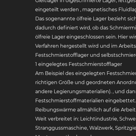
Gleitlager in ölgeschmierte Lager, fettg
eingeteilt werden , magnetisches Fluidl
Das sogenannte ölfreie Lager bezieht sich
dadurch definiert wird, ob das Schmierm
ölfreie Lager eingeschlossen sein. Hier wi
Verfahren hergestellt wird und im Arbeit
Festschmierstofflager und selbstschmier
1 eingelegtes Festschmierstofflager
Am Beispiel des eingelegten Festschmiers
richtigen Größe und geordneten Anordnu
andere Legierungsmaterialien). , und dann
Festschmierstoffmaterialien eingebettet
Reibungswärme allmählich auf die Arbeit
Weit verbreitet in: Leichtindustrie, Schw
Stranggussmaschine, Walzwerk, Spritzgi