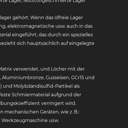
rte Lager, feststoffgeschmierte Lager
tlager gehört. Wenn das ölfreie Lager
ng, elektromagnetische usw. auch in das
erial eingeführt, das durch ein spezielles
bezieht sich hauptsächlich auf eingelegte
Matrix verwendet, und Löcher mit der
, Aluminiumbronze, Gusseisen, GCr15 und
) und Molybdändisulfid-Partikel als
feste Schmiermaterial aufgrund der
ungskoeffizient verringert wird.
en mechanischen Geräten, wie z. B.:
f, Werkzeugmaschine usw.