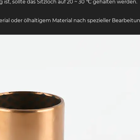
ist, sollte das Sitzloch auf 20 ~ 30 ℃ gehalten werden.
al oder ölhaltigem Material nach spezieller Bearbeitun