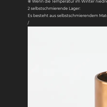
⑥ Wenn die Temperatur im Winter niedrig 
2 selbstschmierende Lager:
Es besteht aus selbstschmierendem Materi
/