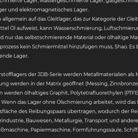
eschmierte Lager, wassergeschmierte Lager, gasgeschmie
ager und elektromagnetisches Lager.
 allgemein auf das Gleitlager, das zur Kategorie der Glei
ittel Öl aufweist, kann Wasserschmierung, Luftschmieru
rd nur das selbstschmierende Material oder ölhaltige Mat
sprozess kein Schmiermittel hinzufügen muss, Shao. Es 
ende Lager.
tofflagers der JDB-Serie werden Metallmaterialien als 
ng werden in der Matrix geöffnet (Messing, Zinnbronze
 werden ölhaltiges Graphit, Polytetrafluorethylen (PTFE
. Wenn das Lager ohne Ölschmierung arbeitet, wird das 
sfläche des Reibungspaars übertragen, wodurch der Reib
erindustrie, Bauwesen, Metallurgie, Transport und ander
eßmaschine, Papiermaschine, Formführungssäule, Schif