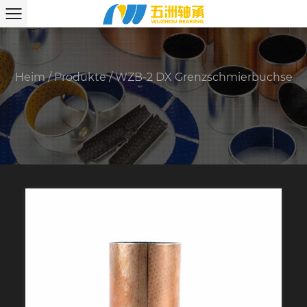
Heim
/
Produkte
/
WZB-2 DX Grenzschmierbuchse