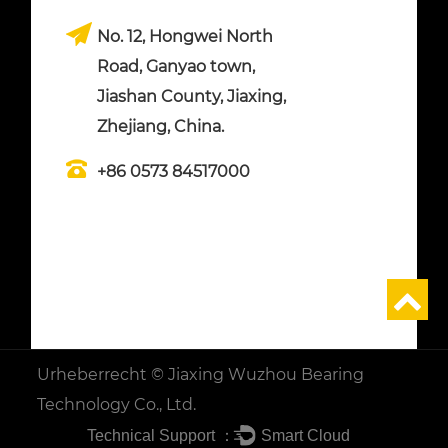
No. 12, Hongwei North
Road, Ganyao town,
Jiashan County, Jiaxing,
Zhejiang, China.
+86 0573 84517000
Urheberrecht ©
Jiaxing Wuzhou Bearing
Technology Co., Ltd.
Technical Support ：
Smart Cloud