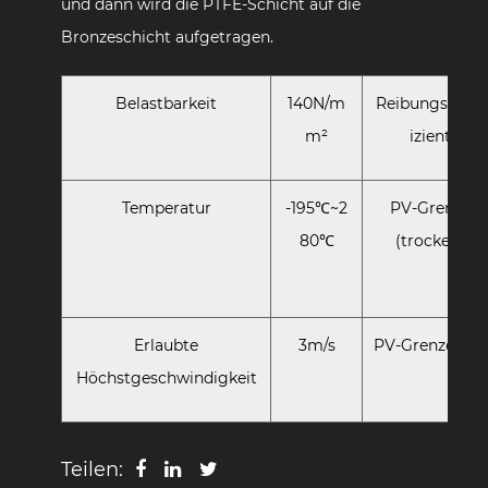
und dann wird die PTFE-Schicht auf die
Bronzeschicht aufgetragen.
Belastbarkeit
140N/m
Reibungskoeff
m²
izient
Temperatur
-195℃~2
PV-Grenze
80℃
(trocken)
Erlaubte
3m/s
PV-Grenze (Öl)
Höchstgeschwindigkeit
Teilen: