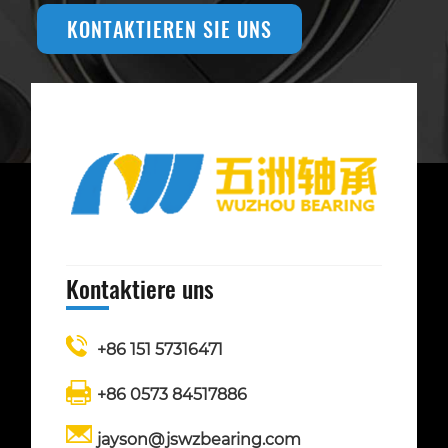
KONTAKTIEREN SIE UNS
Kontaktiere uns
+86 151 57316471
+86 0573 84517886
jayson@jswzbearing.com